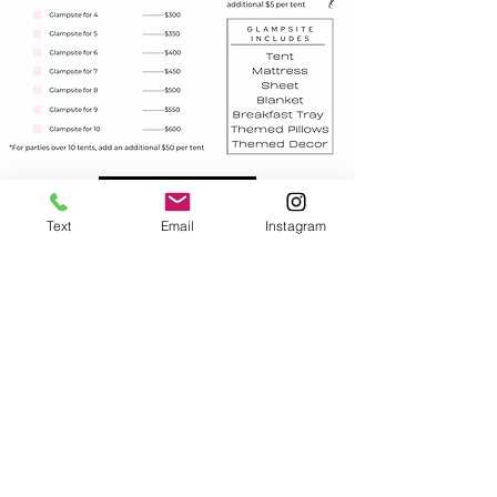
Book a Party
Text
Email
Instagram
©2020 por HappyLittleGlamper's. Orgullosamente
creado con Wix.com